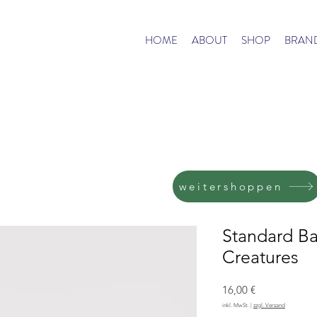
HOME
ABOUT
SHOP
BRAN
weitershoppen
Standard B
Creatures
Preis
16,00 €
inkl. MwSt.
|
zzgl. Versand