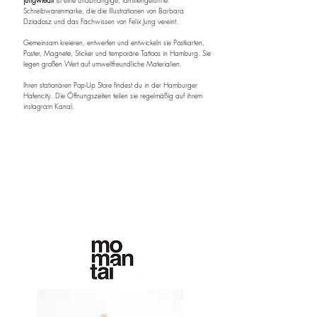
jungwiealt
ist eine unabhängige, familiengeführte
Schreibwarenmarke, die die Illustrationen von Barbara
Dziadosz und das Fachwissen von Felix Jung vereint.
Gemeinsam kreieren, entwerfen und entwickeln sie Postkarten,
Poster, Magnete, Sticker und temporäre Tattoos in Hamburg. Sie
legen großen Wert auf umweltfreundliche Materialien.
Ihren stationären Pop-Up Store findest du in der Hamburger
Hafencity. Die Öffnungszeiten teilen sie regelmäßig auf ihrem
instagram Kanal.