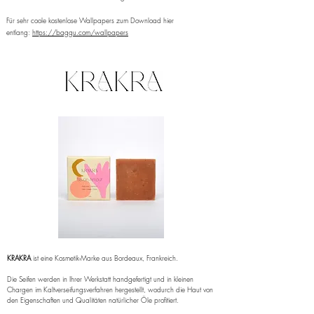
Für sehr coole kostenlose Wallpapers zum Download hier
entlang:
https://baggu.com/wallpapers
KRAKRA
ist eine Kosmetik-Marke aus Bordeaux, Frankreich.
Die Seifen werden in Ihrer Werkstatt handgefertigt und in kleinen
Chargen im Kaltverseifungsverfahren hergestellt, wodurch die Haut von
den Eigenschaften und Qualitäten natürlicher Öle profitiert.