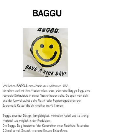
Wir lieben
BAGGU
, eine Marke aus Kalifornien, USA.
Vor allem weil wir ihre Mission teilen, dass jeder eine Baggu Bag, eine
recycelte Einkaufstüte in seiner Tasche haben sollte. So spart man sich
und der Umwelt zuliebe die Plastik- oder Papiertragetüte an der
Supermarkt Kasse, die eh hinterher im Müll landet.
Baggu setzt auf Design, Langlebigkeit, minimalen Abfall und so wenig
Material wie möglich in der Produktion.
Die Baggu Bag basiert auf der Konstruktion einer Plastiktüte, fasst aber
2-3-mal so viel Gewicht wie eine Einweg-Einkaufstüte.