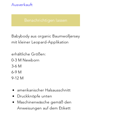
Ausverkauft
Benachrichtigen lassen
Babybody aus organic Baumwolljersey
mit kleiner Leopard-Applikation
erhältliche Größen:
0-3 M Newborn
3-6 M
6-9 M
9-12 M
amerikanischer Halsausschnitt
Druckknöpfe unten
Maschinenwäsche gemäß den
Anweisungen auf dem Etikett