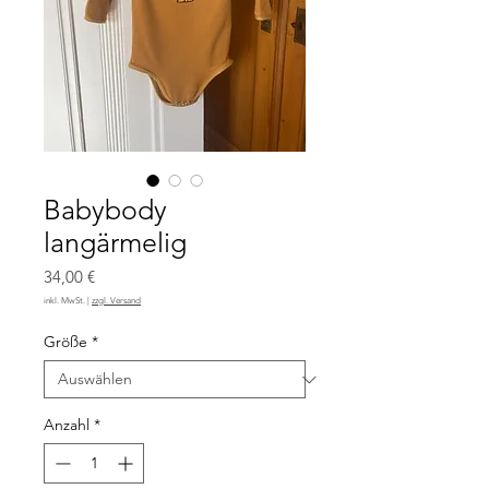
Babybody
langärmelig
Preis
34,00 €
inkl. MwSt.
|
zzgl. Versand
Größe
*
Anzahl
*