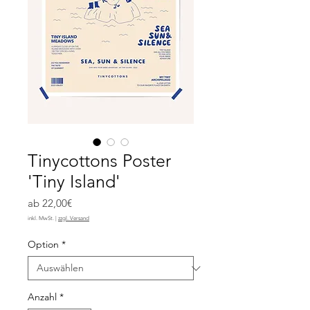
Tinycottons Poster
'Tiny Island'
Sale-
ab
22,00€
Preis
inkl. MwSt.
|
zzgl. Versand
Option
*
Anzahl
*