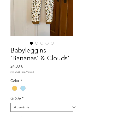
Babyleggins
'Bananas' &'Clouds'
Preis
24,00 €
inkl. MwSt.
|
zzgl. Versand
Color
*
Größe
*