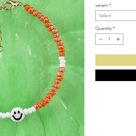
variant
*
Select
Quantity
*