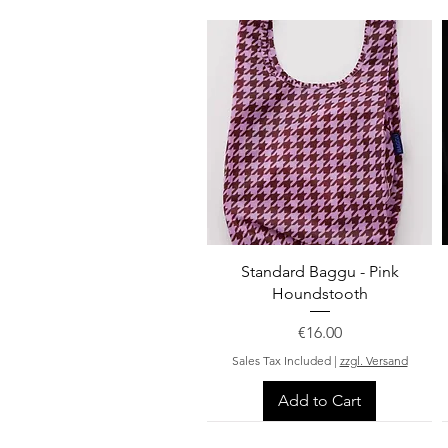
Quick View
Standard Baggu - Pink
Houndstooth
Price
€16.00
Sales Tax Included
|
zzgl. Versand
Add to Cart