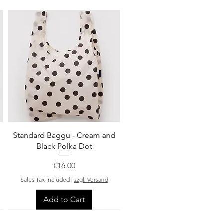
Quick View
Standard Baggu - Cream and
Black Polka Dot
Price
€16.00
Sales Tax Included
|
zzgl. Versand
Add to Cart