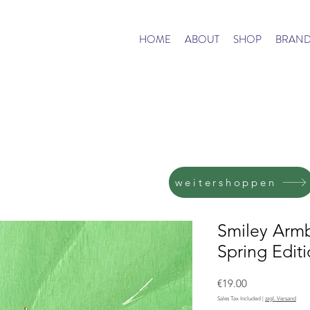
HOME
ABOUT
SHOP
BRAND
weitershoppen
Smiley Arm
Spring Edit
Price
€19.00
Sales Tax Included
|
zzgl. Versand