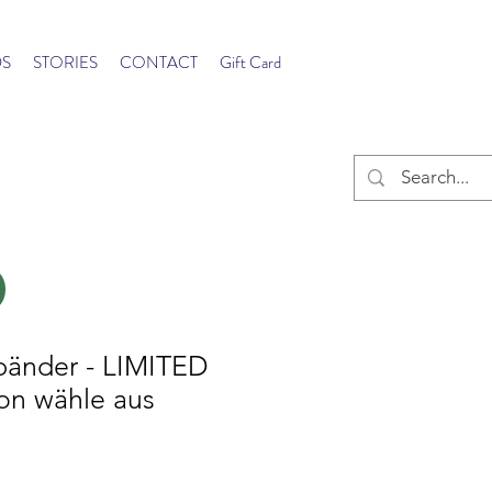
S
STORIES
CONTACT
Gift Card
bänder - LIMITED
ion wähle aus