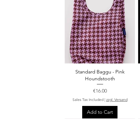
Quick View
Standard Baggu - Pink
Houndstooth
Price
€16.00
Sales Tax Included
|
zzgl. Versand
Add to Cart