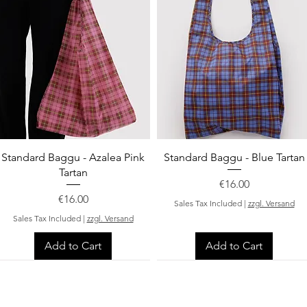
Quick View
Quick View
Standard Baggu - Azalea Pink
Standard Baggu - Blue Tartan
Tartan
Price
€16.00
Price
€16.00
Sales Tax Included
|
zzgl. Versand
Sales Tax Included
|
zzgl. Versand
Add to Cart
Add to Cart