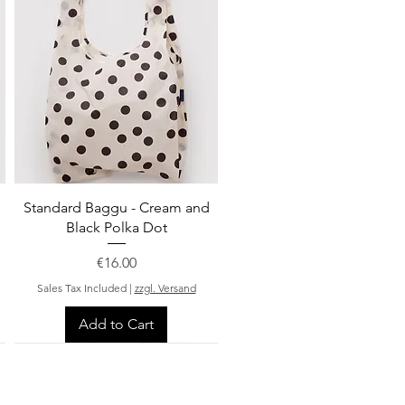
Quick View
Standard Baggu - Cream and
Black Polka Dot
Price
€16.00
Sales Tax Included
|
zzgl. Versand
Add to Cart