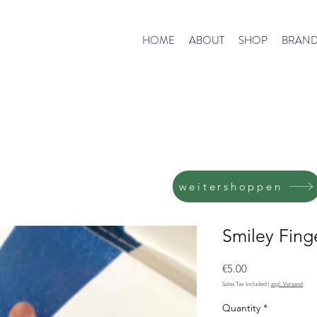
HOME
ABOUT
SHOP
BRAND
weitershoppen
Smiley Fing
Price
€5.00
Sales Tax Included
|
zzgl. Versand
Quantity
*