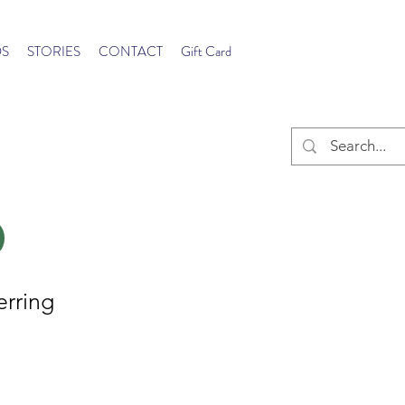
S
STORIES
CONTACT
Gift Card
erring