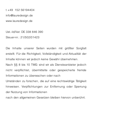
t +49
152 56194404
info@lauredesign.de
www.lauredesign.de
Ust.-Id/Vat: DE
338 846 390
Steuer-nr.: 21/502/01423
Die Inhalte unserer Seiten wurden mit größter Sorgfalt
erstellt. Für die Richtigkeit, Vollständigkeit und Aktualität der
Inhalte können wir jedoch keine Gewähr übernehmen.
Nach §§ 8 bis 10 TMG sind wir als Diensteanbieter jedoch
nicht verpflichtet, übermittelte oder gespeicherte fremde
Informationen zu überwachen oder nach
Umständen zu forschen, die auf eine rechtswidrige Tätigkeit
hinweisen. Verpflichtungen zur Entfernung oder Sperrung
der Nutzung von Informationen
nach den allgemeinen Gesetzen bleiben hiervon unberührt.