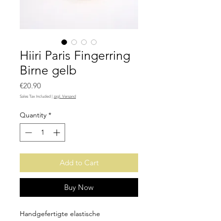
Hiiri Paris Fingerring
Birne gelb
Price
€20.90
Sales Tax Included
|
zzgl. Versand
Quantity
*
Add to Cart
Buy Now
Handgefertigte elastische