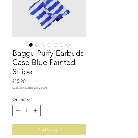
Baggu Puffy Earbuds
Case Blue Painted
Stripe
Price
€15.90
Sales Tax Included
|
zzgl. Versand
Quantity
*
Add to Cart