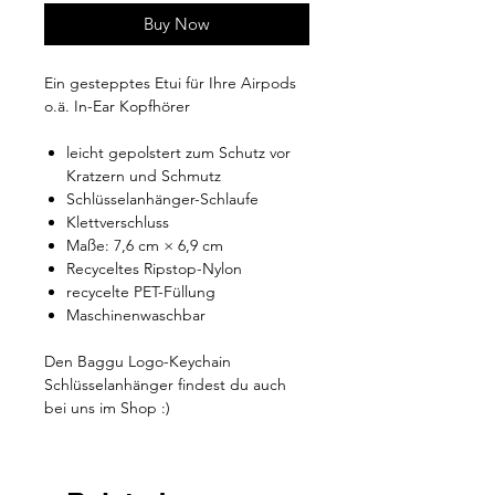
Buy Now
Ein gestepptes Etui für Ihre Airpods
o.ä. In-Ear Kopfhörer
leicht gepolstert zum Schutz vor
Kratzern und Schmutz
Schlüsselanhänger-Schlaufe
Klettverschluss
Maße: 7,6 cm × 6,9 cm
Recyceltes Ripstop-Nylon
recycelte PET-Füllung
Maschinenwaschbar
Den Baggu Logo-Keychain
Schlüsselanhänger findest du auch
bei uns im Shop :)