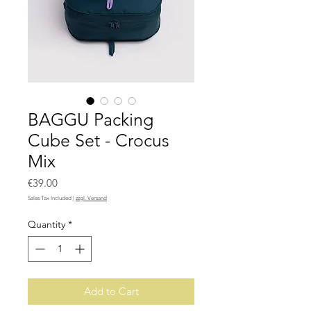
BAGGU Packing
Cube Set - Crocus
Mix
Price
€39.00
Sales Tax Included
|
zzgl. Versand
Quantity
*
Add to Cart