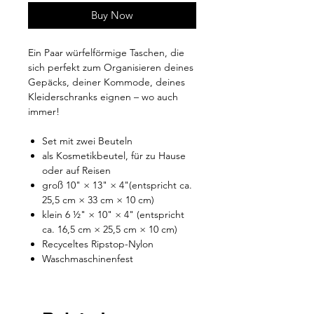
Buy Now
Ein Paar würfelförmige Taschen, die
sich perfekt zum Organisieren deines
Gepäcks, deiner Kommode, deines
Kleiderschranks eignen – wo auch
immer!
Set mit zwei Beuteln
als Kosmetikbeutel, für zu Hause
oder auf Reisen
groß 10" × 13" × 4"(entspricht ca.
25,5 cm × 33 cm × 10 cm)
klein 6 ½" × 10" × 4" (entspricht
ca. 16,5 cm × 25,5 cm × 10 cm)
Recyceltes Ripstop-Nylon
Waschmaschinenfest