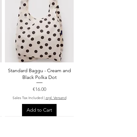
Quick View
Standard Baggu - Cream and
Black Polka Dot
Price
€16.00
Sales Tax Included
|
zzgl. Versand
Add to Cart