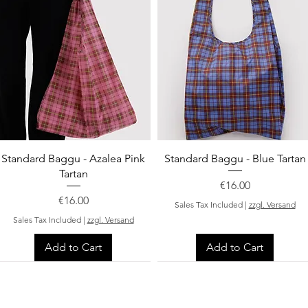
Quick View
Quick View
Standard Baggu - Azalea Pink
Standard Baggu - Blue Tartan
Tartan
Price
€16.00
Price
€16.00
Sales Tax Included
|
zzgl. Versand
Sales Tax Included
|
zzgl. Versand
Add to Cart
Add to Cart