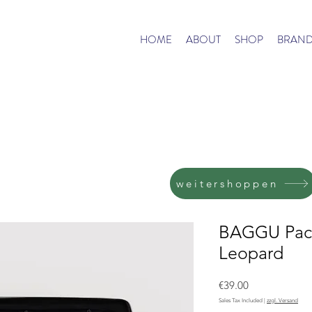
HOME
ABOUT
SHOP
BRAND
weitershoppen
BAGGU Pack
Leopard
Price
€39.00
Sales Tax Included
|
zzgl. Versand