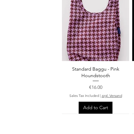
Quick View
Standard Baggu - Pink
Houndstooth
Price
€16.00
Sales Tax Included
|
zzgl. Versand
Add to Cart