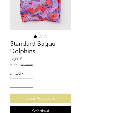
Standard Baggu
Dolphins
Preis
16,00 €
inkl. MwSt.
|
zzgl. Versand
Anzahl
*
In den Warenkorb
Sofortkauf