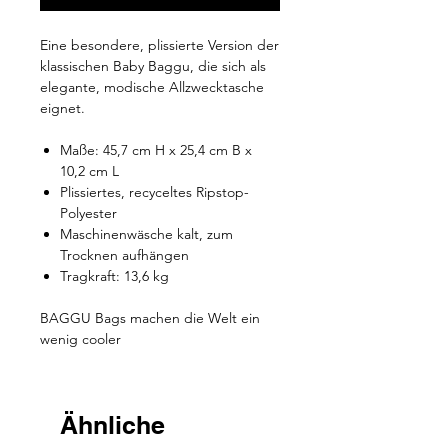
Eine besondere, plissierte Version der
klassischen Baby Baggu, die sich als
elegante, modische Allzwecktasche
eignet.
Maße: 45,7 cm H x 25,4 cm B x
10,2 cm L
Plissiertes, recyceltes Ripstop-
Polyester
Maschinenwäsche kalt, zum
Trocknen aufhängen
Tragkraft: 13,6 kg
BAGGU Bags machen die Welt ein
wenig cooler
Ähnliche