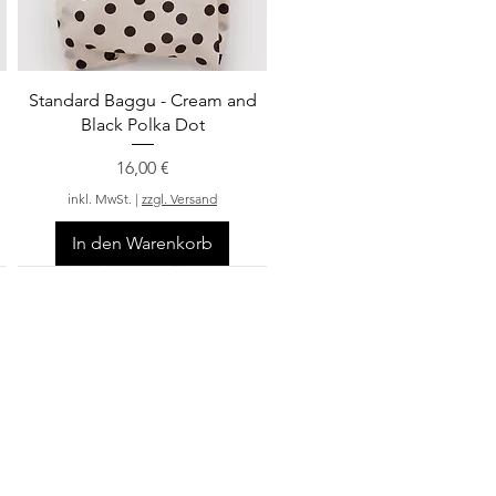
Schnellansicht
Standard Baggu - Cream and
Black Polka Dot
Preis
16,00 €
inkl. MwSt.
|
zzgl. Versand
In den Warenkorb