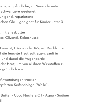
kene, empfindliche, zu Neurodermitis
d Schwangere geeignet.
uhigend, reparierend
schen Öle ~ geeignet für Kinder unter 3
t mit Sheabutter
er, Olivenöl, Kokosnussöl
Gesicht, Hände oder Körper. Reichlich in
die feuchte Haut auftragen, sanft in
 und dabei die Augenpartie
 der Haut, um von all ihren Wirkstoffen zu
n gründlich aus.
en Anwendungen trocken.
öpferten Seifenablage "Welle".
i Butter - Coco Nucifera Oil - Aqua - Sodium
l