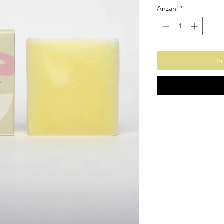
Anzahl
*
In