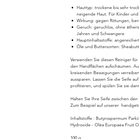
Hauttyp: trockene bis sehr troc
neigende Haut. Für Kinder un
Wirkung: gegen Rötungen, ber
Geruch: geruchlos, ohne ätheri
Jahren und Schwangere
Hauptinhaltsstoffe: angereicher
Öle und Buttersorten: Sheabutt
Verwenden Sie diesen Reiniger für 
den Handflächen aufschäumen. Auf 
kreisenden Bewegungen verreiben
aussparen. Lassen Sie die Seife auf
profitieren, und spülen Sie sie dan
Halten Sie Ihre Seife zwischen d
Zum Beispiel auf unserer handget
Inhaltstoffe : Butyrospermum Parki
Hydroxide - Oléa Europaea Fruit Oi
100 g