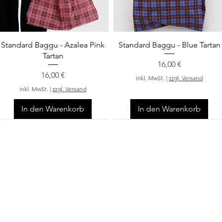
Schnellansicht
Schnellansicht
Standard Baggu - Azalea Pink
Standard Baggu - Blue Tartan
Tartan
Preis
16,00 €
Preis
16,00 €
inkl. MwSt.
|
zzgl. Versand
inkl. MwSt.
|
zzgl. Versand
In den Warenkorb
In den Warenkorb