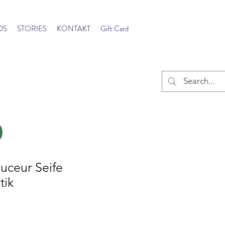
DS
STORIES
KONTAKT
Gift Card
ceur Seife
tik
s