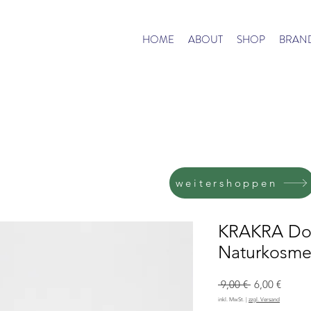
HOME
ABOUT
SHOP
BRAN
weitershoppen
KRAKRA Dou
Naturkosme
Standardprei
Sale-
 9,00 € 
6,00 €
Preis
inkl. MwSt.
|
zzgl. Versand