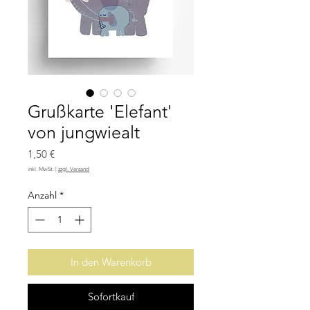
Grußkarte 'Elefant'
von jungwiealt
Preis
1,50 €
inkl. MwSt.
|
zzgl. Versand
Anzahl
*
In den Warenkorb
Sofortkauf