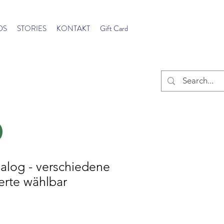
DS
STORIES
KONTAKT
Gift Card
nalog - verschiedene
rte wählbar