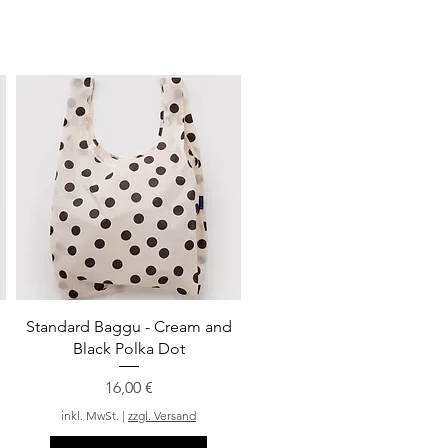
Schnellansicht
Standard Baggu - Cream and
Black Polka Dot
Preis
16,00 €
inkl. MwSt.
|
zzgl. Versand