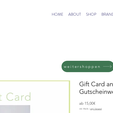
HOME
ABOUT
SHOP
BRAN
weitershoppen
Gift Card a
Gutscheinwe
Sale-
ab
15,00€
Preis
inkl. MwSt.
|
zzgl. Versand