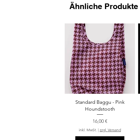
Ähnliche Produkte
Schnellansicht
Standard Baggu - Pink
Houndstooth
Preis
16,00 €
inkl. MwSt.
|
zzgl. Versand