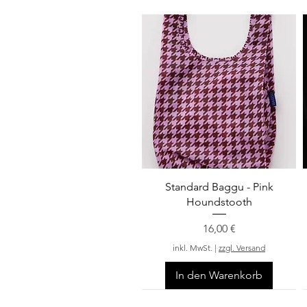
Schnellansicht
Standard Baggu - Pink
Houndstooth
Preis
16,00 €
inkl. MwSt.
|
zzgl. Versand
In den Warenkorb