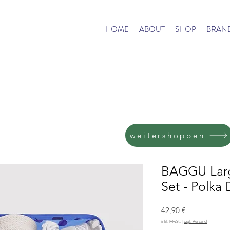
HOME
ABOUT
SHOP
BRAN
weitershoppen
BAGGU Larg
Set - Polka
Preis
42,90 €
inkl. MwSt.
|
zzgl. Versand