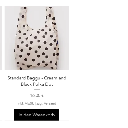
Schnellansicht
Standard Baggu - Cream and
Black Polka Dot
Preis
16,00 €
inkl. MwSt.
|
zzgl. Versand
In den Warenkorb