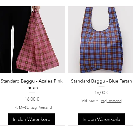
Schnellansicht
Schnellansicht
Standard Baggu - Azalea Pink
Standard Baggu - Blue Tartan
Tartan
Preis
16,00 €
Preis
16,00 €
inkl. MwSt.
|
zzgl. Versand
inkl. MwSt.
|
zzgl. Versand
In den Warenkorb
In den Warenkorb