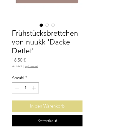
Frühstücksbrettchen
von nuukk 'Dackel
Detlef'
Preis
16,50 €
inkl. MwSt.
|
zzgl. Versand
Anzahl
*
In den Warenkorb
Sofortkauf