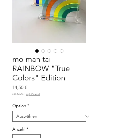
mo man tai
RAINBOW "True
Colors" Edition
Preis
14,50 €
inkl. MwSt.
|
zzgl. Versand
Option
*
Anzahl
*