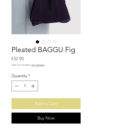
Pleated BAGGU Fig
Price
€32.90
Sales Tax Included
|
zzgl. Versand
Quantity
*
Add to Cart
Buy Now