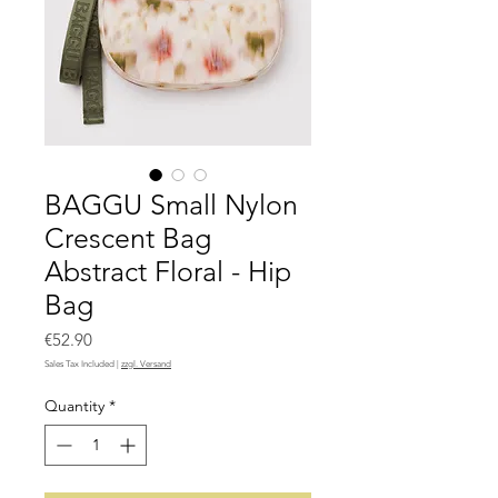
BAGGU Small Nylon
Crescent Bag
Abstract Floral - Hip
Bag
Price
€52.90
Sales Tax Included
|
zzgl. Versand
Quantity
*