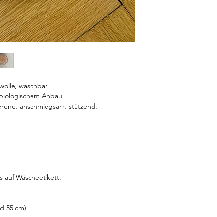
olle, waschbar
% biologischem Anbau
ierend, anschmiegsam, stützend,
 auf Wäscheetikett.
nd 55 cm)