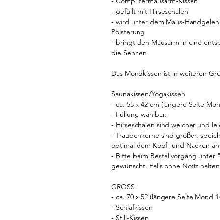
- Computermausarm-Kissen
- gefüllt mit Hirseschalen
- wird unter dem Maus-Handgelenk 
Polsterung
- bringt den Mausarm in eine entsp
die Sehnen
Das Mondkissen ist in weiteren Grö
Saunakissen/Yogakissen
- ca. 55 x 42 cm (längere Seite Mo
- Füllung wählbar:
- Hirseschalen sind weicher und le
- Traubenkerne sind größer, speic
optimal dem Kopf- und Nacken an 
- Bitte beim Bestellvorgang unter
gewünscht. Falls ohne Notiz halte
GROSS
- ca. 70 x 52 (längere Seite Mond 
- Schlafkissen
- Still-Kissen