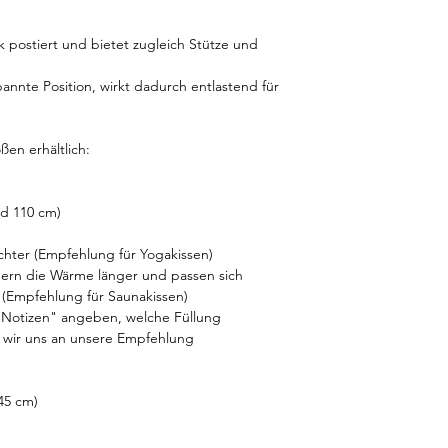
postiert und bietet zugleich Stütze und
annte Position, wirkt dadurch entlastend für
ßen erhältlich:
nd 110 cm)
ichter (Empfehlung für Yogakissen)
hern die Wärme länger und passen sich
(Empfehlung für Saunakissen)
 "Notizen" angeben, welche Füllung
n wir uns an unsere Empfehlung
145 cm)