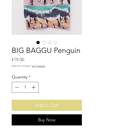
BIG BAGGU Penguin
Price
€19.00
Sales Tax Included
|
zzgl. Versand
Quantity
*
Add to Cart
Buy Now