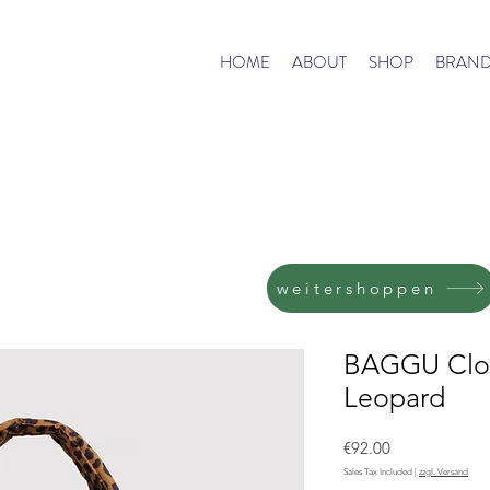
HOME
ABOUT
SHOP
BRAND
weitershoppen
BAGGU Clou
Leopard
Price
€92.00
Sales Tax Included
|
zzgl. Versand