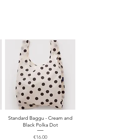
Quick View
Standard Baggu - Cream and
Black Polka Dot
Price
€16.00