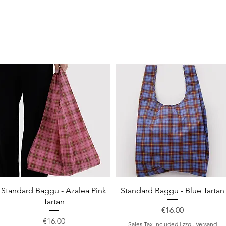
Quick View
Quick View
Standard Baggu - Azalea Pink
Standard Baggu - Blue Tartan
Tartan
Price
€16.00
Price
€16.00
Sales Tax Included
|
zzgl. Versand