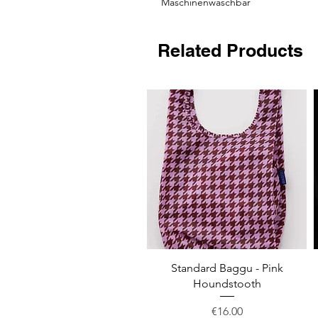
Maschinenwaschbar
Related Products
Quick View
Standard Baggu - Pink
Houndstooth
Price
€16.00