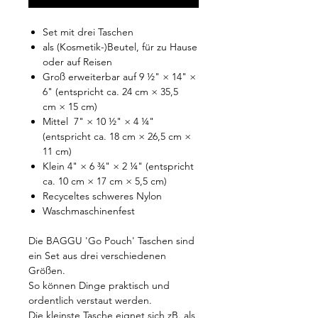
Set mit drei Taschen
als (Kosmetik-)Beutel, für zu Hause
oder auf Reisen
Groß erweiterbar auf 9 ½" × 14" ×
6" (entspricht ca. 24 cm × 35,5
cm × 15 cm)
Mittel 7" × 10 ½" × 4 ¼"
(entspricht ca. 18 cm × 26,5 cm ×
11 cm)
Klein 4" × 6 ¾" × 2 ¼" (entspricht
ca. 10 cm × 17 cm × 5,5 cm)
Recyceltes schweres Nylon
Waschmaschinenfest
Die BAGGU 'Go Pouch' Taschen sind
ein Set aus drei verschiedenen
Größen.
So können Dinge praktisch und
ordentlich verstaut werden.
Die kleinste Tasche eignet sich zB. als