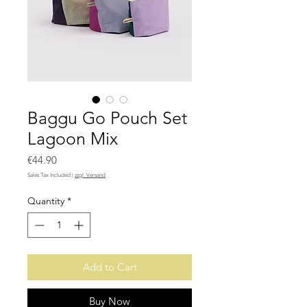
Baggu Go Pouch Set
Lagoon Mix
Price
€44.90
Sales Tax Included
|
zzgl. Versand
Quantity
*
Add to Cart
Buy Now