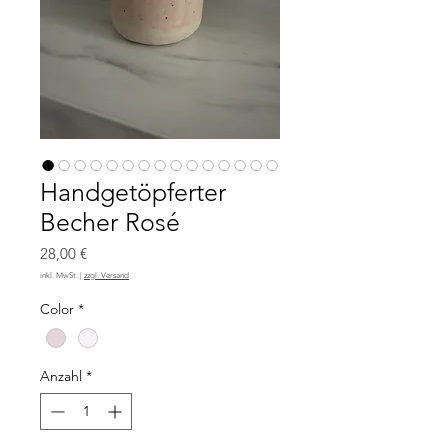
Handgetöpferter
Becher Rosé
Preis
28,00 €
inkl. MwSt.
|
zzgl. Versand
Color
*
Anzahl
*