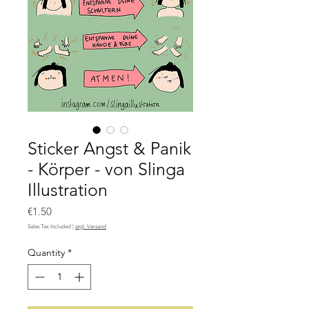
Sticker Angst & Panik
- Körper - von Slinga
Illustration
Price
€1.50
Sales Tax Included
|
zzgl. Versand
Quantity
*