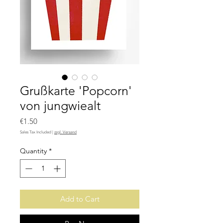
Grußkarte 'Popcorn'
von jungwiealt
Price
€1.50
Sales Tax Included
|
zzgl. Versand
Quantity
*
Add to Cart