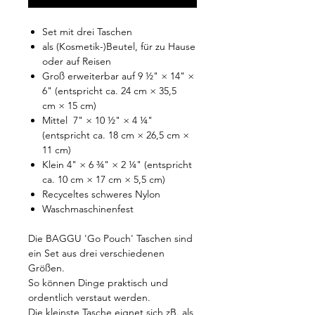
Set mit drei Taschen
als (Kosmetik-)Beutel, für zu Hause
oder auf Reisen
Groß erweiterbar auf 9 ½" × 14" ×
6" (entspricht ca. 24 cm × 35,5
cm × 15 cm)
Mittel 7" × 10 ½" × 4 ¼"
(entspricht ca. 18 cm × 26,5 cm ×
11 cm)
Klein 4" × 6 ¾" × 2 ¼" (entspricht
ca. 10 cm × 17 cm × 5,5 cm)
Recyceltes schweres Nylon
Waschmaschinenfest
Die BAGGU 'Go Pouch' Taschen sind
ein Set aus drei verschiedenen
Größen.
So können Dinge praktisch und
ordentlich verstaut werden.
Die kleinste Tasche eignet sich zB. als