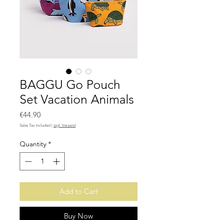
BAGGU Go Pouch
Set Vacation Animals
Price
€44.90
Sales Tax Included
|
zzgl. Versand
Quantity
*
Add to Cart
Buy Now